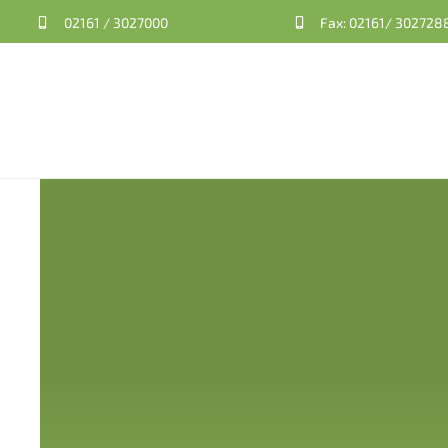
Skip
02161 / 3027000
Fax: 02161/ 302728
to
content